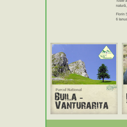
Toate a
natură,
Florin 
6 Ianu