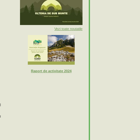
Vezi toate noutatile
Raport de activitate 2024
l
u