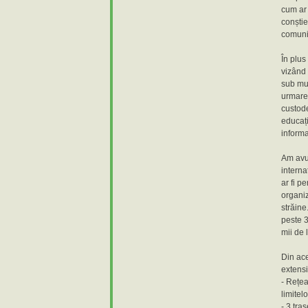
cum ar 
conștie
comunit
În plus
vizând 
sub mun
urmare 
custode
educați
informa
Am avut
interna
ar fi p
organiz
străine
peste 3
mii de l
Din ace
extensi
- Rețea
limitel
- 3 tra