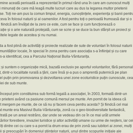
mine aceată perioadă a reprezentat în primul rând una în care am cunoscut mulți
minunați de care mă leagă multe lucruri care au dus la legarea multor prietenii
e. Toți ne-am pus la comun timpul, energia, cunoștințele, experiența și banii pentr
ceva în folosul naturii și al oamenilor. A fost pentru toți o perioadă frumoasă dar și o
 fiindcă am învățat de la zero ce este, cum se face și cum funcționează o
ație și o arie naturală protejată, cum se scrie și se duce la bun sfârșit un proiect și
ltele legate de acestea și nu numai.
a a fost plină de activități și proiecte realizate de sute de voluntari în folosul naturii
omunităților locale, în special în zona pentru care asociația s-a înființat și cu care
 s-a identificat, cea a Parcului Național Buila-Vânturarița.
 și suntem o organizație mică, bazată exclusiv pe aportul voluntarilor, fără personal
, dintr-o localitate rurală a țării, care însă și-a pus o amprentă puternică pe plan
cel puțin prin promovarea și dezvoltarea unei zone ecoturistice puțin cunoscute, cea
iei de sub munte.
 început prin constituirea sub formă legală a asociației, în 2003, formată dintr-un
e prieteni având ca pasiune comună mersul pe munte. Am pornit de la ideea că
t mergem pe munte, de ce să nu și facem ceva pentru acesta? Și fiindcă cel mai
t munte era Masivul Buila-Vânturarița, zonă cu o geo-biodiversitate fantastică,
rată pe un areal restrâns, dar unde se vedeau din ce în ce mai urât urmele
ărilor forestiere, invaziei turistice și altor activități umane cu urme de neșters, iar ce
ți dintre cei cu care s-a pornit la drum erau de prin zonă sau iubitori ai zonei, mulți
ii și preocupări în domeniul științelor naturii, unul dintre scopurile inițiale ale