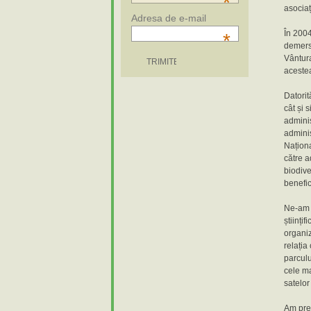
*
asociaț
Adresa de e-mail
În 2004
*
demersu
Vântura
acestea
Datorit
cât și 
adminis
adminis
Naționa
către a
biodiver
benefic
Ne-am i
științi
organiz
relația
parculu
cele ma
satelor
Am prel