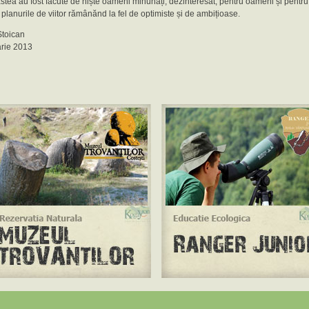
stea au fost făcute de niște oameni minunați, dezinteresat, pentru oameni și pentru
 planurile de viitor rămânănd la fel de optimiste și de ambițioase.
Stoican
arie 2013