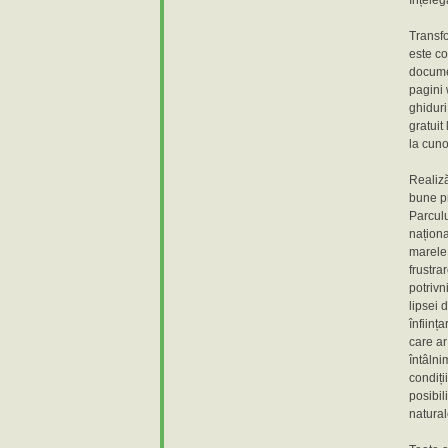
înțeleg
Transfo
este co
documen
pagini 
ghiduri
gratuit
la cuno
Realiză
bune pr
Parculu
naționa
marele 
frustra
potrivni
lipsei 
înființ
care ar
întâlni
condiți
posibil
natural