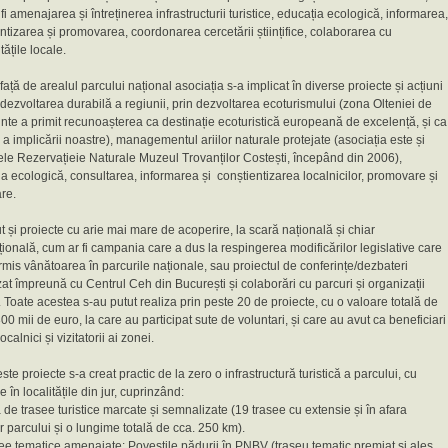
fi amenajarea și întreținerea infrastructurii turistice, educația ecologică, informarea,
ntizarea și promovarea, coordonarea cercetării științifice, colaborarea cu
ățile locale.
 față de arealul parcului național asociația s-a implicat în diverse proiecte și acțiuni
dezvoltarea durabilă a regiunii, prin dezvoltarea ecoturismului (zona Olteniei de
te a primit recunoașterea ca destinație ecoturistică europeană de excelență, și ca
a implicării noastre), managementul ariilor naturale protejate (asociația este și
le Rezervațieie Naturale Muzeul Trovanților Costești, începând din 2006),
a ecologică, consultarea, informarea și conștientizarea localnicilor, promovare și
re.
 și proiecte cu arie mai mare de acoperire, la scară națională și chiar
țională, cum ar fi campania care a dus la respingerea modificărilor legislative care
ermis vânătoarea în parcurile naționale, sau proiectul de conferințe/dezbateri
at împreună cu Centrul Ceh din București și colaborări cu parcuri și organizații
. Toate acestea s-au putut realiza prin peste 20 de proiecte, cu o valoare totală de
00 mii de euro, la care au participat sute de voluntari, și care au avut ca beneficiari
ocalnici și vizitatorii ai zonei.
ste proiecte s-a creat practic de la zero o infrastructură turistică a parcului, cu
e în localitățile din jur, cuprinzând:
 de trasee turistice marcate și semnalizate (19 trasee cu extensie și în afara
or parcului și o lungime totală de cca. 250 km).
see tematice amenajate: Poveștile pădurii în PNBV (traseu tematic premiat și ales