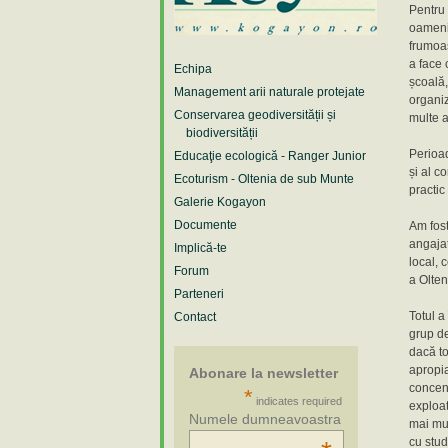
Pentru 
oameni 
frumoas
a face 
Echipa
școală,
Management arii naturale protejate
organiz
Conservarea geodiversității și
multe a
biodiversității
Perioad
Educaţie ecologică - Ranger Junior
și al c
Ecoturism - Oltenia de sub Munte
practic
Galerie Kogayon
Documente
Am fost
angajat
Implică-te
local, 
Forum
a Olten
Parteneri
Totul a
Contact
grup d
dacă to
apropia
Abonare la newsletter
concent
*
indicates required
exploat
Numele dumneavoastra
mai mul
cu stud