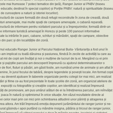
 cele mai frumoase 7 poteci tematice din țară), Ranger Junior al PNBV (traseu
 educativ, destinat în special copiilor) și Porțile PNBV: natură și spiritualitate (traseu
 de cunoaștere a naturii și istoriei locurilor).
structură de cazare formată din două refugii reconstruite în zona de creastă, două
turi amenajate, mai multe spații de campare amenajate, o cabană reparată.
structură de informare pentru vizitatorii parcului și a împrejurimilor, formată dintr-un
e informare turistică amenajat în Horezu și peste 100 panouri informative
te la intrările în parc, cabane, schituri și mânăstiri, spații de campare, obiective
e din parc și din localitățile din zonă.
ul educativ Ranger Junior al Parcului Național Buila- Vânturarița a fost unul în
-am implicat cu toată dăruirea și pasiunea, fiindcă în zecile de activități la care au
pat mii de copii am învățat și noi o mulțime de lucruri de la ei. Mergând cu ei prin
e și pajiștile parcului am descoperit împreună cu ajutorul determinatoarelor o
 de flori, fluturi și păsări, am găsit fosile, am numărat urme de animale și am aflat î
senine, în jurul focului de tabără, despre legendele și povești locale. Am format copi
-au devenit ajutoare în taberele organizate pentru colegii lor mai mici, am realizat
ări și filme ce-au fost prezentate în toate școlile din zonă, am organizat ateliere de
 expoziții cu fotografiile și creațiile copiilor, am identificat și realizat împreună
ăți de promovare, am pus umărul alături de ei la întreținerea parcului, am reînvățat
i joaca în natură și optimismul în orice situație. Am văzut rezultatele directe al
ei celor mari prin cei mici prin schimbarea atitudinii unor părinți și atragerea și
rea altora. Am trăit împreună emoția depunerii jurământului de ranger junior și ne-
rat găsindu-i apoi purtând cu mândrie insigna, pălăria și tricoul de ranger junior,