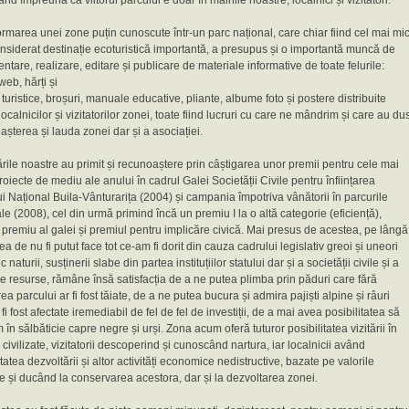
ând împreună că viitorul parcului e doar în mâinile noastre, localnici și vizitatori.
rmarea unei zone puțin cunoscute într-un parc național, care chiar fiind cel mai mi
nsiderat destinație ecoturistică importantă, a presupus și o importantă muncă de
tare, realizare, editare și publicare de materiale informative de toate felurile:
web, hărți și
 turistice, broșuri, manuale educative, pliante, albume foto și postere distribuite
 localnicilor și vizitatorilor zonei, toate fiind lucruri cu care ne mândrim și care au du
așterea și lauda zonei dar și a asociației.
rile noastre au primit și recunoaștere prin câștigarea unor premii pentru cele mai
oiecte de mediu ale anului în cadrul Galei Societății Civile pentru înființarea
i Național Buila-Vânturarița (2004) și campania împotriva vânătorii în parcurile
le (2008), cel din urmă primind încă un premiu I la o altă categorie (eficiență),
premiu al galei și premiul pentru implicăre civică. Mai presus de acestea, pe lângă
rea de nu fi putut face tot ce-am fi dorit din cauza cadrului legislativ greoi și uneori
c naturii, susținerii slabe din partea instituțiilor statului dar și a societății civile și a
de resurse, rămâne însă satisfacția de a ne putea plimba prin păduri care fără
area parcului ar fi fost tăiate, de a ne putea bucura și admira pajiști alpine și râuri
 fi fost afectate iremediabil de fel de fel de investiții, de a mai avea posibilitatea să
m în sălbăticie capre negre și urși. Zona acum oferă tuturor posibilitatea vizitării în
i civilizate, vizitatorii descoperind și cunoscând nartura, iar localnicii având
itatea dezvoltării și altor activități economice nedistructive, bazate pe valorile
e și ducând la conservarea acestora, dar și la dezvoltarea zonei.