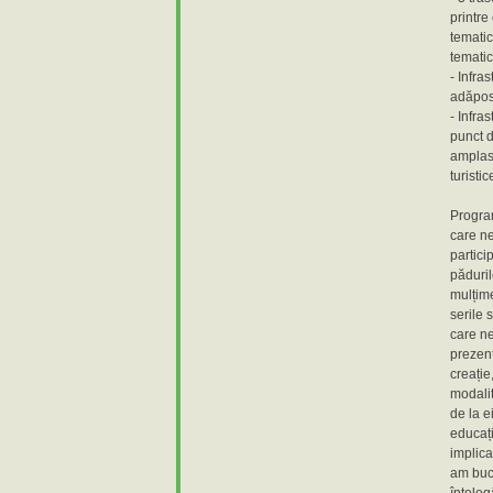
printre
tematic
tematic
- Infra
adăpos
- Infra
punct d
amplasa
turistic
Program
care ne
partici
păduril
mulțime
serile 
care ne
prezent
creație,
modalit
de la e
educați
implica
am bucu