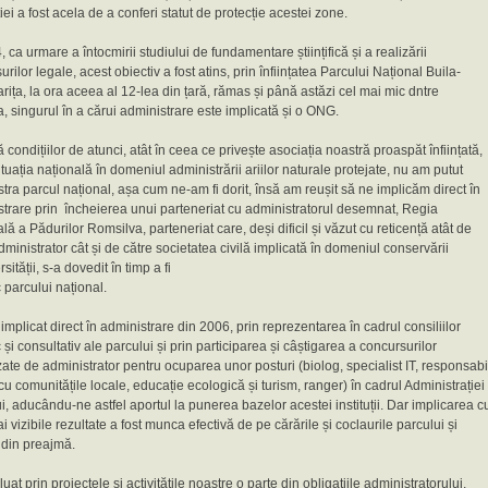
iei a fost acela de a conferi statut de protecție acestei zone.
, ca urmare a întocmirii studiului de fundamentare științifică și a realizării
rilor legale, acest obiectiv a fost atins, prin înființatea Parcului Național Buila-
rița, la ora aceea al 12-lea din țară, rămas și până astăzi cel mai mic dntre
, singurul în a cărui administrare este implicată și o ONG.
ă condițiilor de atunci, atât în ceea ce privește asociația noastră proaspăt înființată,
situația națională în domeniul administrării ariilor naturale protejate, nu am putut
tra parcul național, așa cum ne-am fi dorit, însă am reușit să ne implicăm direct în
trare prin încheierea unui parteneriat cu administratorul desemnat, Regia
lă a Pădurilor Romsilva, parteneriat care, deși dificil și văzut cu reticență atât de
dministrator cât și de către societatea civilă implicată în domeniul conservării
sității, s-a dovedit în timp a fi
 parcului național.
mplicat direct în administrare din 2006, prin reprezentarea în cadrul consiliilor
fic și consultativ ale parcului și prin participarea și câștigarea a concursurilor
ate de administrator pentru ocuparea unor posturi (biolog, specialist IT, responsabi
 cu comunitățile locale, educație ecologică și turism, ranger) în cadrul Administrației
i, aducându-ne astfel aportul la punerea bazelor acestei instituții. Dar implicarea c
i vizibile rezultate a fost munca efectivă de pe cărările și coclaurile parcului și
 din preajmă.
uat prin proiectele și activitățile noastre o parte din obligațiile administratorului,