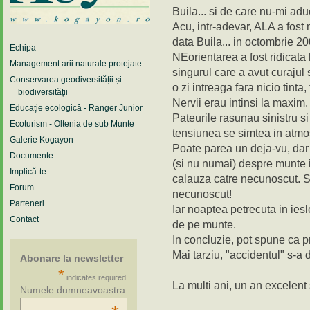
Buila... si de care nu-mi ad
Acu, intr-adevar, ALA a fos
data Buila... in octombrie 200
Echipa
NEorientarea a fost ridicata l
Management arii naturale protejate
singurul care a avut curajul
Conservarea geodiversității și
o zi intreaga fara nicio tinta,
biodiversității
Nervii erau intinsi la maxim.
Educaţie ecologică - Ranger Junior
Pateurile rasunau sinistru s
Ecoturism - Oltenia de sub Munte
tensiunea se simtea in atmo
Galerie Kogayon
Poate parea un deja-vu, dar 
Documente
(si nu numai) despre munte 
Implică-te
calauza catre necunoscut. Si
Forum
necunoscut!
Parteneri
Iar noaptea petrecuta in ies
Contact
de pe munte.
In concluzie, pot spune ca pr
Mai tarziu, "accidentul" s-a do
Abonare la newsletter
*
indicates required
La multi ani, un an excelent
Numele dumneavoastra